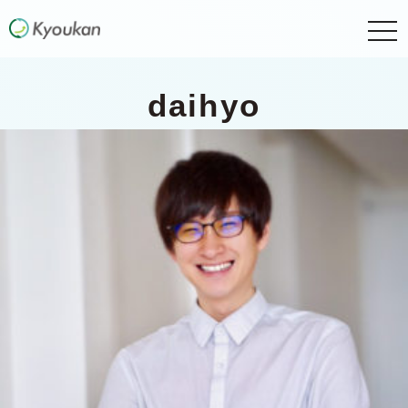
togg
navi
daihyo