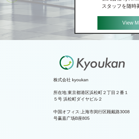
スタッフを随時
View M
株式会社 kyoukan
所在地:東京都港区浜松町２丁目２番１
５号 浜松町ダイヤビル２
中国オフィス:上海市闵行区顾戴路3008
号赢嘉广场B座805