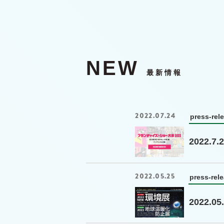
NEW
最新情報
2022.07.24
press-rel
2022
2022.05.25
press-rel
2022.