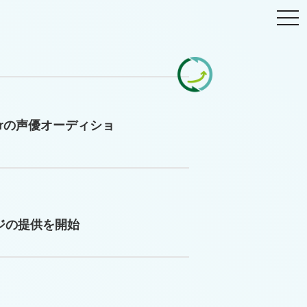
togg
navi
berの声優オーディショ
ージの提供を開始